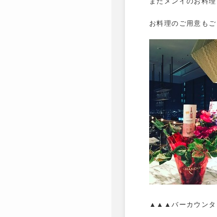
またメンイのお料理
お料理のご用意もご
▲▲▲バーカウンタ