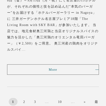
8日（金）～9月15日（月・祝）にて名古屋の13ホテル
が、それぞれの個性と技を詰め込んだ“本気のバーガ
ー”をお届けする「ホテルバーガーラリー in Nagoya」
に 三井ガーデンホテル名古屋プレミア18階「The
Living Room with SKY BAR」が参加いたします。 当
店では、地元食材奥三河鶏と当店オリジナルスパイスの
魅力を活かした「奥三河鶏のオリエンタル竜田バーガ
ー」（￥2,500）をご用意。 奥三河産の鶏肉をオリジナ
ルスパイ...
More
1
2
3
...
10
...
»
最