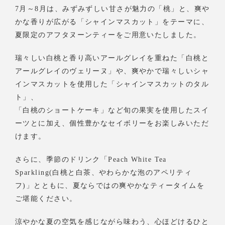
7月～8月は、みずみずしい甘さが魅力の「桃」と、爽や
かな香りが広がる「シャインマスカット」をテーマに、
夏限定のアフタヌーンティーをご用意いたしました。
瑞々しい白桃と香り高いアールグレイを重ねた「白桃と
アールグレイのヴェリーヌ」や、爽やかで瑞々しいシャ
インマスカットを使用した「シャインマスカットのタル
ト」、
「白桃のショートケーキ」など旬の果実を使用したスイ
ーツとに加え、個性豊かなセイボリーをお楽しみいただ
けます。
さらに、季節のドリンク「Peach White Tea
Sparkling(白桃と白茶、やわらかな泡のアペリティ
フ)」とともに、夏ならではの爽やかなティータイムを
ご堪能ください。
涼やかな夏の空気を感じながら味わう、心ほどけるひと