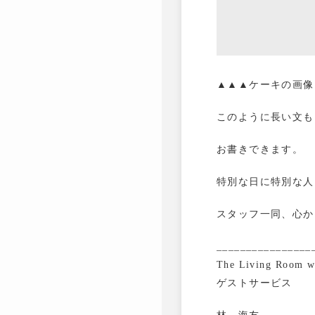
▲▲▲ケーキの画像
このように長い文も
お書きできます。
特別な日に特別な人
スタッフ一同、心か
________________
The Living Room 
ゲストサービス