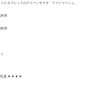
イドピタブレッドのグリーンサラダ「ファトゥーシュ」
魚料理
肉料理
ート
写真▼▼▼▼