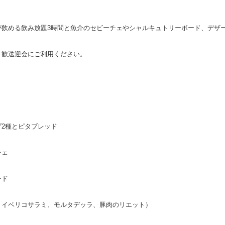
が飲める飲み放題3時間と魚介のセビーチェやシャルキュトリーボード、デザ
、歓送迎会にご利用ください。
プ2種とピタブレッド
チェ
ード
、イベリコサラミ、モルタデッラ、豚肉のリエット）