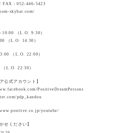
2 FAX：052-446-5423
room-skybar.com/
0:00 （L.O. 9:30）
0 （L.O. 14:30）
00 （L.O. 22:00）
 （L.O. 22:30）
ア公式アカウント】
www.facebook.com/PositiveDreamPersons
itter.com/pdp_kandou
ww.positive.co.jp/youtube/
かせください】
co.jp