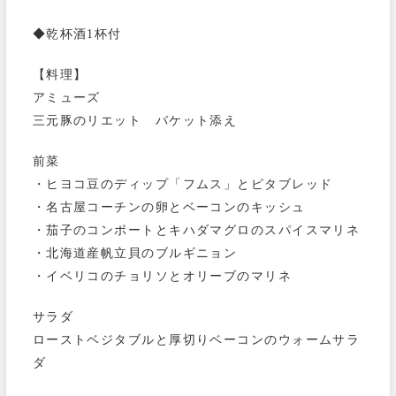
◆乾杯酒1杯付
【料理】
アミューズ
三元豚のリエット バケット添え
前菜
・ヒヨコ豆のディップ「フムス」とピタブレッド
・名古屋コーチンの卵とベーコンのキッシュ
・茄子のコンポートとキハダマグロのスパイスマリネ
・北海道産帆立貝のブルギニョン
・イベリコのチョリソとオリーブのマリネ
サラダ
ローストベジタブルと厚切りベーコンのウォームサラ
ダ