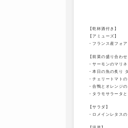
【乾杯酒付き】
【アミューズ】
・フランス産フォア
【前菜の盛り合わせ
・サーモンのマリネ
・本日の魚の炙り 
・チェリートマトの
・合鴨とオレンジの
・タラモサラータと
【サラダ】
・ロメインレタスの
【温菜】