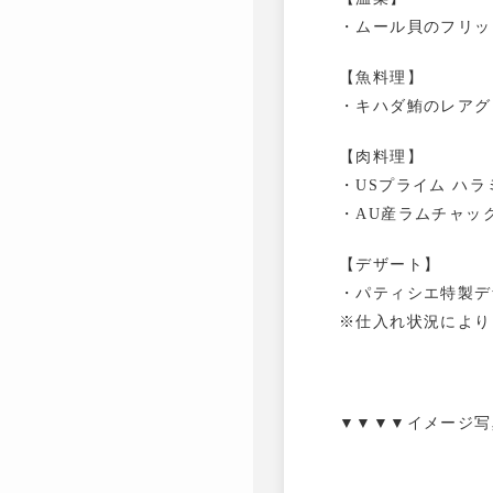
・ムール貝のフリッ
【魚料理】
・キハダ鮪のレアグ
【肉料理】
・USプライム ハ
・AU産ラムチャッ
【デザート】
・パティシエ特製デ
※仕入れ状況により
▼▼▼▼イメージ写