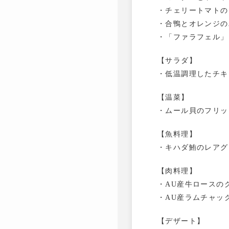
・チェリートマトの
・合鴨とオレンジの
・「ファラフェル」
【サラダ】
・低温調理したチキ
【温菜】
・ムール貝のフリッ
【魚料理】
・キハダ鮪のレアグ
【肉料理】
・AU産牛ロースの
・AU産ラムチャッ
【デザート】