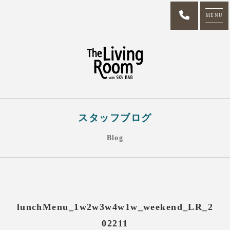
MENU
スタッフブログ
Blog
lunchMenu_1w2w3w4w1w_weekend_LR_2
02211