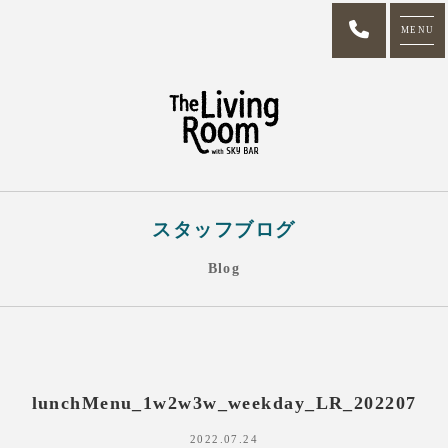
MENU
スタッフブログ
Blog
lunchMenu_1w2w3w_weekday_LR_202207
2022.07.24