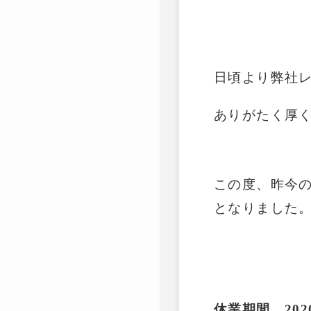
日頃より弊社
ありがたく厚
この度、昨今
となりました
休業期間
202