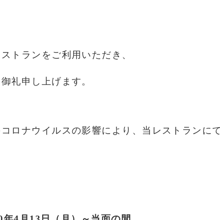
レストランをご利用いただき、
く御礼申し上げます。
のコロナウイルスの影響により、当レストランに
。
0
年
4
月13日（月）～当面の間